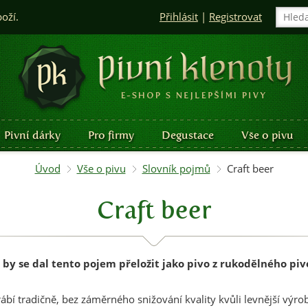
boží.
Přihlásit
|
Registrovat
Pivní dárky
Pro firmy
Degustace
Vše o pivu
Úvod
Vše o pivu
Slovník pojmů
Craft beer
Craft beer
 by se dal tento pojem přeložit jako pivo z rukodělného piv
yrábí tradičně, bez záměrného snižování kvality kvůli levnější výro