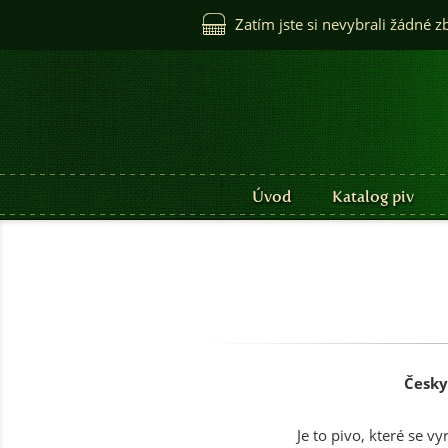
Zatím jste si nevybrali žádné z
Úvod
Katalog piv
Česky
Je to pivo, které se v