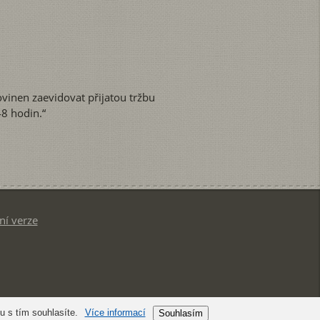
ovinen zaevidovat přijatou tržbu
8 hodin.“
ní verze
 s tím souhlasíte.
Více informací
Souhlasím