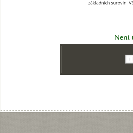
základních surovin. V
Není t