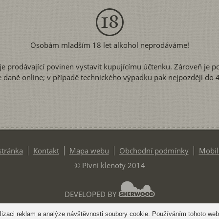
Osobám mladším 18 let alkohol neprodáváme!
je prodávající povinen vystavit kupujícímu účtenku. Zároveň je p
e daně online; v případě technického výpadku pak nejpozději do 4
stránka
Kontakt
Mapa webu
Obchodní podmínky
Mobil
© Pivní klenoty 2014
DEVELOPED BY
izaci reklam a analýze návštěvnosti soubory cookie. Používáním tohoto webu