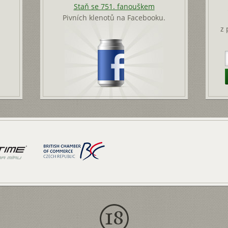
Staň se 751. fanouškem
Pivních klenotů na Facebooku.
z 