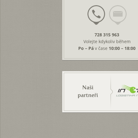
728 315 963
Volejte kdykoliv během
Po – Pá
v čase
10:00 – 18:00
Naši
partneři