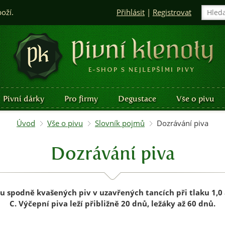
boží.
Přihlásit
|
Registrovat
Pivní dárky
Pro firmy
Degustace
Vše o pivu
Úvod
Vše o pivu
Slovník pojmů
Dozrávání piva
Dozrávání piva
u spodně kvašených piv v uzavřených tancích při tlaku 1,0 
C. Výčepní piva leží přibližně 20 dnů, ležáky až 60 dnů.