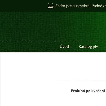
Zatím jste si nevybrali žádné z
Úvod
Katalog piv
Probíhá po kvašení 