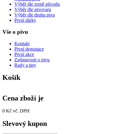
Výběr dle země původu
Výběr dle pivovaru
Výběr dle druhu piva
Pivní dárky
Vše o pivu
Kontakt
Pivní degustace
Pivní akce
Zajímavosti o pivu
Rady a tipy
Košík
Cena zboží je
0 Kč vč. DPH
Slevový kupon