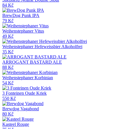
84 Kč
BrewDog Punk IPA
79 Kč
Weihenstephaner Vitus
49 Kč
Weihenstephaner Hefeweissbier Alkoholfrei
35 Kč
ARROGANT BASTARD ALE
88 Kč
Weihenstephaner Korbinian
54 Kč
3 Fonteinen Oude Kriek
550 Kč
Brewdog Vagabond
80 Kč
Kasteel Rouge