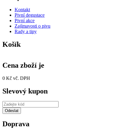
Kontakt
Pivní degustace
Pivní akce
Zajímavosti o pivu
Rady a tipy
Košík
Cena zboží je
0 Kč vč. DPH
Slevový kupon
Doprava