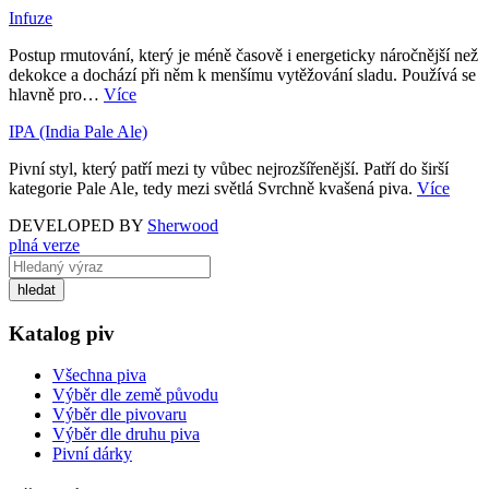
Infuze
Postup rmutování, který je méně časově i energeticky náročnější než
dekokce a dochází při něm k menšímu vytěžování sladu. Používá se
hlavně pro…
Více
IPA (India Pale Ale)
Pivní styl, který patří mezi ty vůbec nejrozšířenější. Patří do širší
kategorie Pale Ale, tedy mezi světlá Svrchně kvašená piva.
Více
DEVELOPED BY
Sherwood
plná verze
Katalog piv
Všechna piva
Výběr dle země původu
Výběr dle pivovaru
Výběr dle druhu piva
Pivní dárky