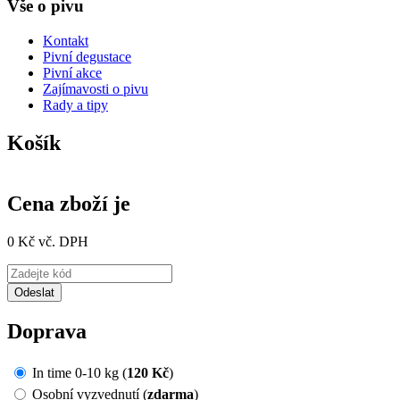
Vše o pivu
Kontakt
Pivní degustace
Pivní akce
Zajímavosti o pivu
Rady a tipy
Košík
Cena zboží je
0 Kč vč. DPH
Doprava
In time 0-10 kg (
120 Kč
)
Osobní vyzvednutí (
zdarma
)