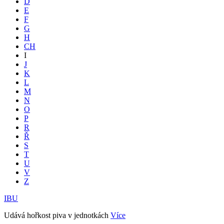
D
E
F
G
H
CH
I
J
K
L
M
N
O
P
R
Ř
S
T
U
V
Z
IBU
Udává hořkost piva v jednotkách
Více