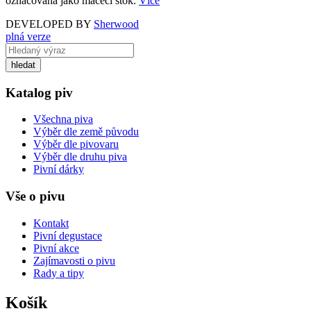
označována jako máčecí štok.
Více
DEVELOPED BY
Sherwood
plná verze
Katalog piv
Všechna piva
Výběr dle země původu
Výběr dle pivovaru
Výběr dle druhu piva
Pivní dárky
Vše o pivu
Kontakt
Pivní degustace
Pivní akce
Zajímavosti o pivu
Rady a tipy
Košík