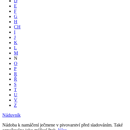
D
E
F
G
H
CH
I
J
K
L
M
N
O
P
R
Ř
S
T
U
V
Z
Náduvník
Nádoba k namáčení ječmene v pivovarství před sladováním. Také