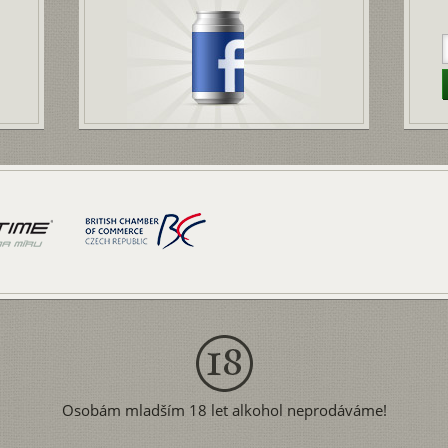
Osobám mladším 18 let alkohol neprodáváme!