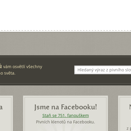
ů
vám osvětlí všechny
o světa.
a
Jsme na Facebooku!
Staň se 751. fanouškem
Pivních klenotů na Facebooku.
z 