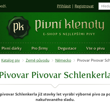
boží.
Přihlásit
|
Registrovat
Pivní dárky
Pro firmy
Degustace
Vše o pivu
Katalog piv
Země původu
Německo
Pivovar Pivovar Sch
Pivovar Pivovar Schlenkerl
pivovar Schlenkerla již stovky let vyrábí výborné pivo za p
nakuřovaného sladu.