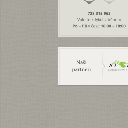
728 315 963
Volejte kdykoliv během
Po – Pá
v čase
10:00 – 18:00
Naši
partneři