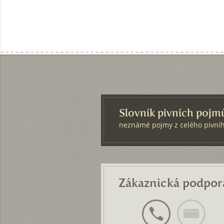
Slovník pivních pojm
neznámé pojmy z celého pivníh
Zákaznická podpor