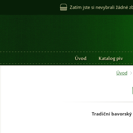
Zatím jste si nevybrali žádné z
Úvod
Katalog piv
Úvod
Tradiční bavorský 