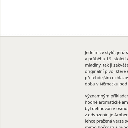
Jedním ze stylů, jenž
v průběhu 19. století 
mladiny, tak ji zakváš
originální pivo, kter
při tehdejším ochlazo
dobu v Německu pod
Významným příkladem j
hodně aromatické amer
byl definován v osmde
z odvozenin je Amber 
lehce pražená verze 
mimo hořkosti a ovoc