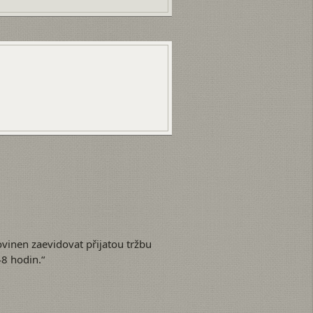
ovinen zaevidovat přijatou tržbu
8 hodin.“