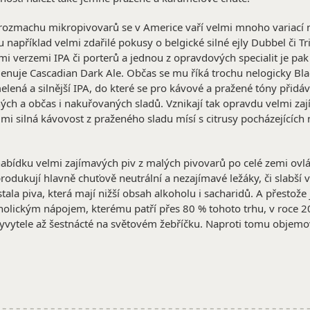
rozmachu mikropivovarů se v Americe vaří velmi mnoho variací 
u například velmi zdařilé pokusy o belgické silné ejly Dubbel či Tr
i verzemi IPA či porterů a jednou z opravdových specialit je pak 
enuje Cascadian Dark Ale. Občas se mu říká trochu nelogicky Blac
lená a silnější IPA, do které se pro kávové a pražené tóny přidáv
ch a občas i nakuřovaných sladů. Vznikají tak opravdu velmi za
mi silná kávovost z praženého sladu mísí s citrusy pocházejících
nabídku velmi zajímavých piv z malých pivovarů po celé zemi ovl
produkují hlavně chuťově neutrální a nezajímavé ležáky, či slabší 
stala piva, která mají nižší obsah alkoholu i sacharidů. A přestože 
holickým nápojem, kterému patří přes 80 % tohoto trhu, v roce 
yvytele až šestnácté na světovém žebříčku. Naproti tomu objemov