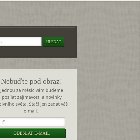
Nebuďte pod obraz!
Jednou za měsíc vám budeme
posílat zajímavosti a novinky
pivního světa. Stačí jen zadat váš
e-mail.