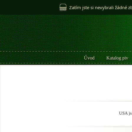
Zatím jste si nevybrali žádné z
Úvod
Katalog piv
USA js