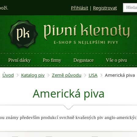
boží.
Přihlásit
|
Registrovat
Pivní dárky
Pro firmy
Degustace
Vše o pivu
Úvod
Katalog piv
Země původu
USA
Americká piva
Americká piva
ou známy především produkcí svrchně kvašených piv anglo-amerických