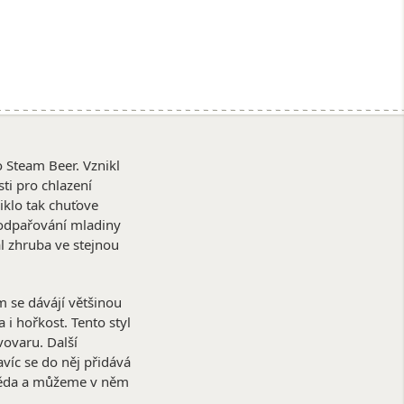
o Steam Beer. Vznikl
sti pro chlazení
niklo tak chuťove
e odpařování mladiny
l zhruba ve stejnou
 se dávájí většinou
i hořkost. Tento styl
vovaru. Další
víc se do něj přidává
hněda a můžeme v něm