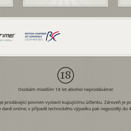
Osobám mladším 18 let alkohol neprodáváme!
je prodávající povinen vystavit kupujícímu účtenku. Zároveň je p
e daně online; v případě technického výpadku pak nejpozději do 4