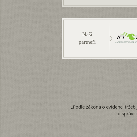
Naši
partneři
„Podle zákona o evidenci tržeb 
u správc