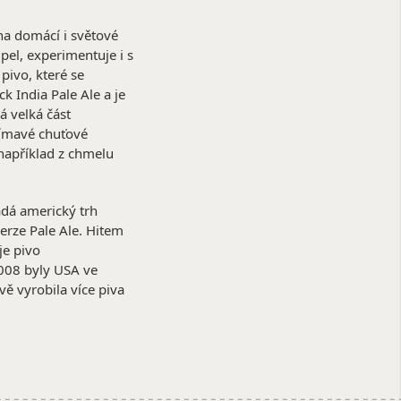
na domácí i světové
ipel, experimentuje i s
pivo, které se
k India Pale Ale a je
á velká část
jímavé chuťové
 například z chmelu
ádá americký trh
verze Pale Ale. Hitem
je pivo
2008 byly USA ve
ě vyrobila více piva