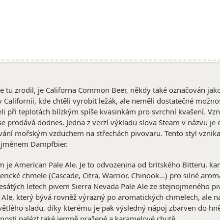
 se tu zrodil, je Californa Common Beer, někdy také označován jak
v Californii, kde chtěli vyrobit ležák, ale neměli dostatečné možno
eli při teplotách blízkým spíše kvasinkám pro svrchní kvašení. Vz
é se prodává dodnes. Jedna z verzí výkladu slova Steam v názvu j
vání mořským vzduchem na střechách pivovaru. Tento styl vznika
 jménem Dampfbier.
e American Pale Ale. Je to odvozenina od britského Bitteru, kam
ické chmele (Cascade, Citra, Warrior, Chinook…) pro silné aroma 
sátých letech pivem Sierra Nevada Pale Ale ze stejnojmeného pi
Ale, který bývá rovněž výrazný po aromatických chmelech, ale na
světlého sladu, díky kterému je pak výsledný nápoj zbarven do 
nosti nalézt také jemně pražené a karamelové chutě.