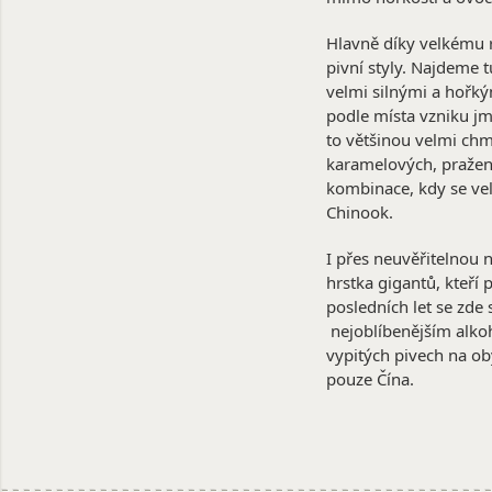
Hlavně díky velkému 
pivní styly. Najdeme t
velmi silnými a hořkým
podle místa vzniku jm
to většinou velmi chme
karamelových, pražený
kombinace, kdy se vel
Chinook.
I přes neuvěřitelnou 
hrstka gigantů, kteří 
posledních let se zde 
nejoblíbenějším alko
vypitých pivech na ob
pouze Čína.