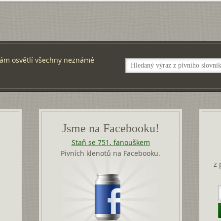
ám osvětlí všechny neznámé
Jsme na Facebooku!
Staň se 751. fanouškem
Pivních klenotů na Facebooku.
z 