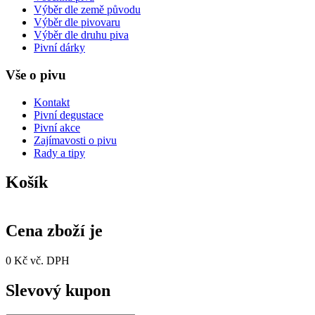
Výběr dle země původu
Výběr dle pivovaru
Výběr dle druhu piva
Pivní dárky
Vše o pivu
Kontakt
Pivní degustace
Pivní akce
Zajímavosti o pivu
Rady a tipy
Košík
Cena zboží je
0 Kč vč. DPH
Slevový kupon