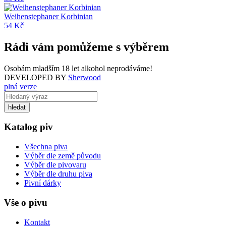
Weihenstephaner Korbinian
54 Kč
Rádi vám pomůžeme s výběrem
Osobám mladším 18 let alkohol neprodáváme!
DEVELOPED BY
Sherwood
plná verze
Katalog piv
Všechna piva
Výběr dle země původu
Výběr dle pivovaru
Výběr dle druhu piva
Pivní dárky
Vše o pivu
Kontakt