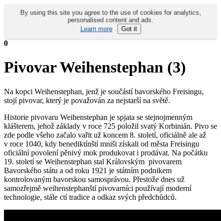
By using this site you agree to the use of cookies for analytics,
personalised content and ads.
Learn more
Got it
0
Pivovar Weihenstephan (3)
Na kopci Weihenstephan, jenž je součástí bavorského Freisingu,
stojí pivovar, který je považován za nejstarší na světě.
Historie pivovaru Weihenstephan je spjata se stejnojmenným
klášterem, jehož základy v roce 725 položil svatý Korbinián. Pivo se
zde podle všeho začalo vařit už koncem 8. století, oficiálně ale až
v roce 1040, kdy benediktínští mniši získali od města Freisingu
oficiální povolení pěnivý mok produkovat i prodávat. Na počátku
19. století se Weihenstephan stal Královským pivovarem
Bavorského státu a od roku 1921 je státním podnikem
kontrolovaným bavorskou samosprávou. Přestože dnes už
samozřejmě weihenstephanští pivovarníci používají moderní
technologie, stále ctí tradice a odkaz svých předchůdců.