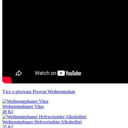
Více o pivovaru Pivovar Weihenstephan
Weihenstephaner Vitus
49 Kč
Weihenstephaner Hefeweissbier Alkoholfrei
35 Kč