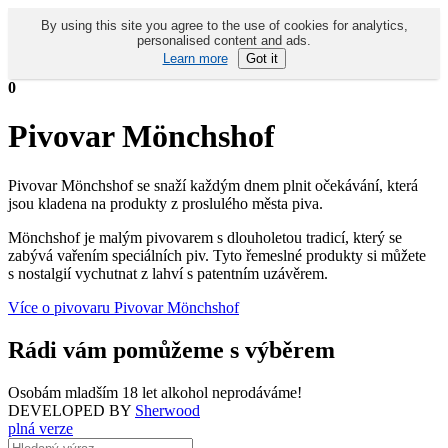
By using this site you agree to the use of cookies for analytics,
personalised content and ads.
Learn more
Got it
0
Pivovar Mönchshof
Pivovar Mönchshof se snaží každým dnem plnit očekávání, která
jsou kladena na produkty z proslulého města piva.
Mönchshof je malým pivovarem s dlouholetou tradicí, který se
zabývá vařením speciálních piv. Tyto řemeslné produkty si můžete
s nostalgií vychutnat z lahví s patentním uzávěrem.
Více o pivovaru Pivovar Mönchshof
Rádi vám pomůžeme s výběrem
Osobám mladším 18 let alkohol neprodáváme!
DEVELOPED BY
Sherwood
plná verze