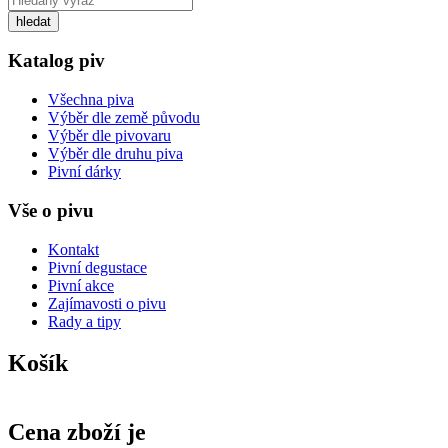
Katalog piv
Všechna piva
Výběr dle země původu
Výběr dle pivovaru
Výběr dle druhu piva
Pivní dárky
Vše o pivu
Kontakt
Pivní degustace
Pivní akce
Zajímavosti o pivu
Rady a tipy
Košík
Cena zboží je